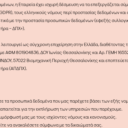
ένων, η Εταιρεία έχει ισχυρή δέσμευση να τα επεξεργάζεται σύ
GDPR), τους ελληνικούς νόμους περί προστασίας δεδομένων και 
ετικά με την προστασία προσωπικών δεδομένων (εφεξής συλλογικ
ήρα – ΔΠΧ»).
λειτουργεί ως σύγχρονη επιχείρηση στην Ελλάδα, διαθέτοντας τ
α, με ΑΦΜ 801904836, ΔΟΥ Ιωνίας Θεσσαλονίκης και Αρ. ΓΕΜΗ 165
. ΣΙΝΔΟΥ, 57022 Βιομηχανική Περιοχή Θεσσαλονίκης και εποπτεύε
ήρα (ΑΠΔΠΧ).
τε τα προσωπικά δεδομένα που μας παρέχετε βάσει των εξής νο
απαιτείται για την εκπλήρωση των υπηρεσιών που παρέχουμε.
μμόρφωσή μας με τους ισχύοντες νόμους και κανονισμούς.
ίτε να ανακαλέσετε σύμφωνα με τα δικαιώματά σας.