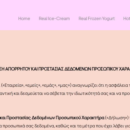
Home
Real Ice-Cream
Real Frozen Yogurt
Hot
Η ΑΠΟΡΡΗΤΟΥ ΚΑΙ ΠΡΟΣΤΑΣΙΑΣ ΔΕΔΟΜΕΝΩΝ ΠΡΟΣΩΠΙΚΟΥ ΧΑΡ
«Εταιρεία», «εμείς», «εμάς», «μας») αναγνωρίζει ότι η ασφάλει
αντική και δεσμεύεται να σέβεται την ιδιωτικότητά σας και να π
και Προστασίας Δεδομένων Προσωπικού Χαρακτήρα
(«Δήλωση») 
τα προσωπικά σας δεδομένα, καθώς και τα μέτρα που έχει λάβει γι