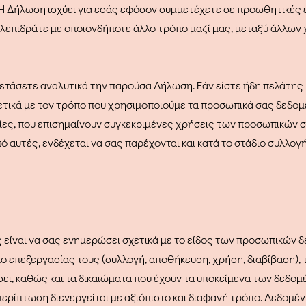
Η Δήλωση ισχύει για εσάς εφόσον συμμετέχετε σε προωθητικές ε
λεπιδράτε με οποιονδήποτε άλλο τρόπο μαζί μας, μεταξύ άλλων
ξετάσετε αναλυτικά την παρούσα Δήλωση. Εάν είστε ήδη πελάτης 
τικά με τον τρόπο που χρησιμοποιούμε τα προσωπικά σας δεδομ
ίες, που επισημαίνουν συγκεκριμένες χρήσεις των προσωπικών 
ό αυτές, ενδέχεται να σας παρέχονται και κατά το στάδιο συλλ
ίναι να σας ενημερώσει σχετικά με το είδος των προσωπικών δ
όπο επεξεργασίας τους (συλλογή, αποθήκευση, χρήση, διαβίβαση),
ει, καθώς και τα δικαιώματα που έχουν τα υποκείμενα των δεδομ
περίπτωση διενεργείται με αξιόπιστο και διαφανή τρόπο. Δεδομέ