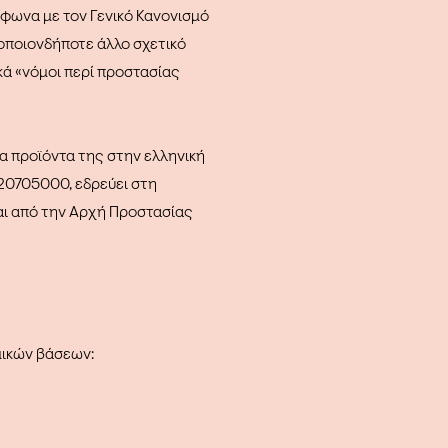
μφωνα με τον Γενικό Κανονισμό
οποιονδήποτε άλλο σχετικό
ά «νόμοι περί προστασίας
α προϊόντα της στην ελληνική
520705000, εδρεύει στη
ται από την Αρχή Προστασίας
μικών βάσεων: