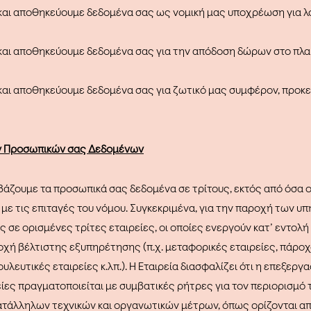
και αποθηκεύουμε δεδομένα σας ως νομική μας υποχρέωση για λ
και αποθηκεύουμε δεδομένα σας για την απόδοση δώρων στο πλ
αι αποθηκεύουμε δεδομένα σας για ζωτικό μας συμφέρον, προκε
ων Προσωπικών σας Δεδομένων
βάζουμε τα προσωπικά σας δεδομένα σε τρίτους, εκτός από όσα 
 τις επιταγές του νόμου. Συγκεκριμένα, για την παροχή των υπ
 σε ορισμένες τρίτες εταιρείες, οι οποίες ενεργούν κατ’ εντολ
οχή βέλτιστης εξυπηρέτησης (π.χ. μεταφορικές εταιρείες, πάροχ
ουλευτικές εταιρείες κ.λπ.). Η Εταιρεία διασφαλίζει ότι η επεξερ
ίες πραγματοποιείται με συμβατικές ρήτρες για τον περιορισμό 
ατάλληλων τεχνικών και οργανωτικών μέτρων, όπως ορίζονται α