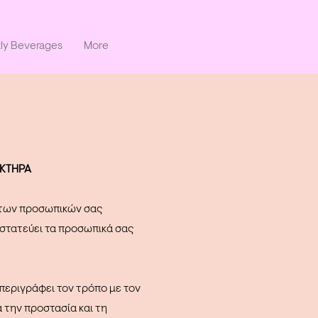
ly Beverages
More
ΑΚΤΗΡΑ
α των προσωπικών σας
ροστατεύει τα προσωπικά σας
περιγράφει τον τρόπο με τον
α την προστασία και τη